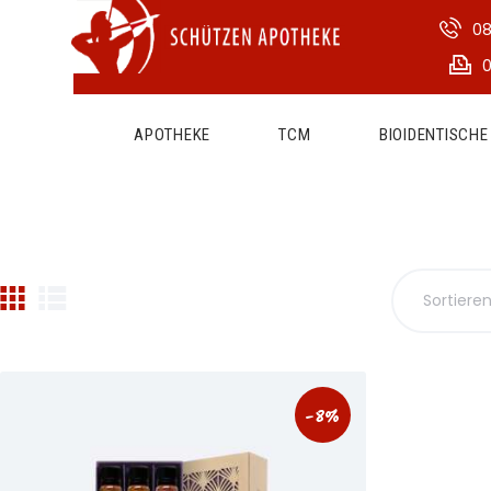
08
0
APOTHEKE
TCM
BIOIDENTISCH
-8%