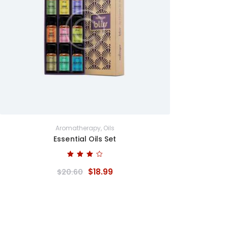
Aromatherapy
,
Oils
Essential Oils Set
Bewertet
mit
$
18
.
99
$
20
.
60
4.00
von 5