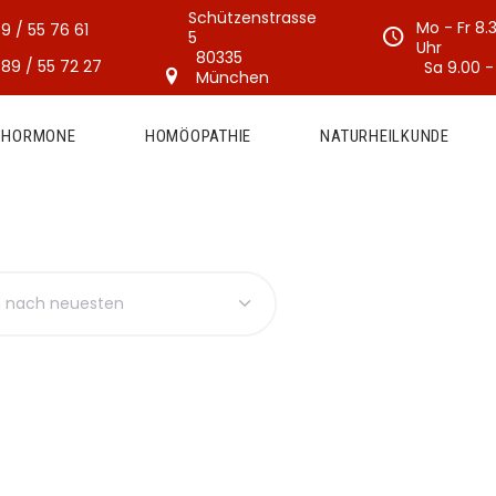
Schützenstrasse
Mo - Fr 8.
9 / 55 76 61
5
Uhr
80335
89 / 55 72 27
Sa 9.00 -
München
E HORMONE
HOMÖOPATHIE
NATURHEILKUNDE