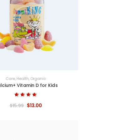
Care
,
Health
,
Organic
lcium+ Vitamin D for Kids
Bewertet mit
$
13
.
00
$
15
.
99
5.00
von 5