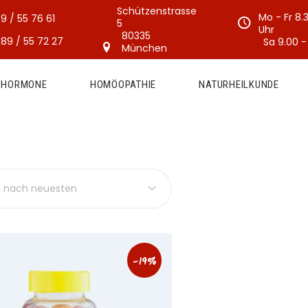
Schützenstrasse
Mo - Fr 8.
9 / 55 76 61
5
Uhr
80335
89 / 55 72 27
Sa 9.00 -
München
E HORMONE
HOMÖOPATHIE
NATURHEILKUNDE
-19%