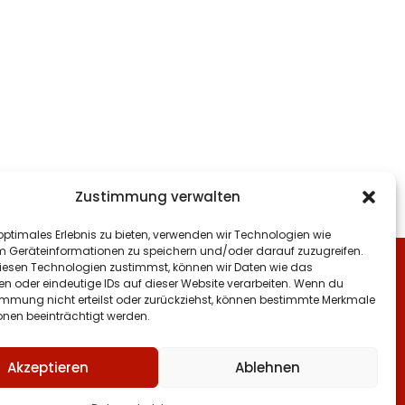
Zustimmung verwalten
optimales Erlebnis zu bieten, verwenden wir Technologien wie
m Geräteinformationen zu speichern und/oder darauf zuzugreifen.
esen Technologien zustimmst, können wir Daten wie das
en oder eindeutige IDs auf dieser Website verarbeiten. Wenn du
immung nicht erteilst oder zurückziehst, können bestimmte Merkmale
onen beeinträchtigt werden.
 Apotheke · Schützenstraße 5 · Nähe
hnhof München
Akzeptieren
Ablehnen