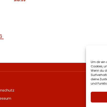
6
Um dir ein 
Cookies, u
Wenn du di
Surfverhalt
deine Zust
und Funkti
Schützen
nschutz
Hauptba
ressum