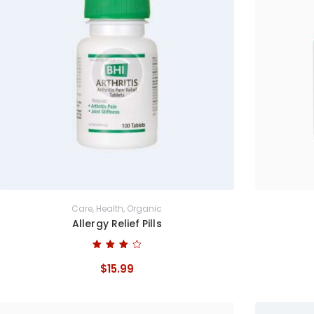
Care
,
Health
,
Organic
Allergy Relief Pills
Bewertet
mit
$
15
.
99
4.00
von 5