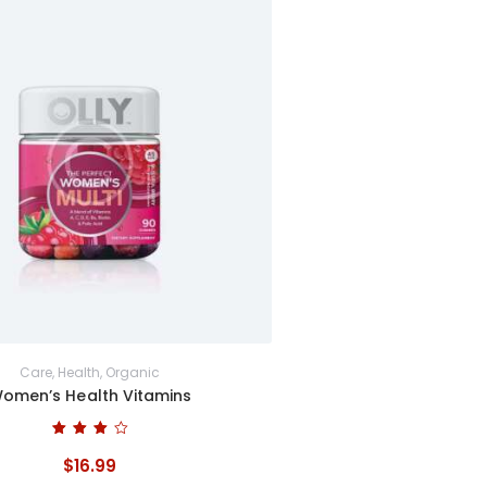
Care
,
Health
,
Organic
omen’s Health Vitamins
Bewertet
mit
$
16
.
99
4.00