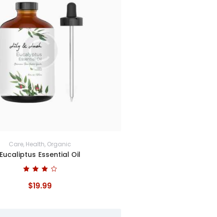
Care
,
Health
,
Organic
Eucaliptus Essential Oil
Bewertet
mit
$
19
.
99
4.00
von 5