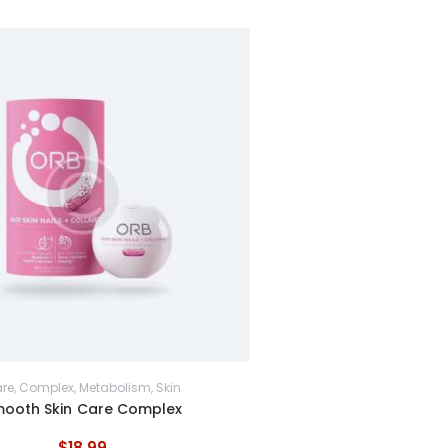
von 5
re
,
Complex
,
Metabolism
,
Skin
ooth Skin Care Complex
$
18
.
99