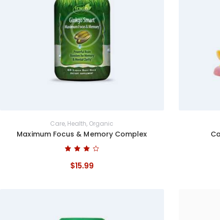
Care
,
Health
,
Organic
Maximum Focus & Memory Complex
Ca
Bewertet
mit
$
15
.
99
4.00
von 5