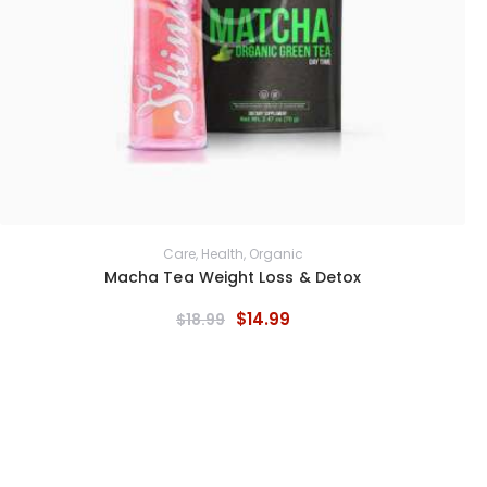
Care
,
Health
,
Organic
Macha Tea Weight Loss & Detox
$
14
.
99
$
18
.
99