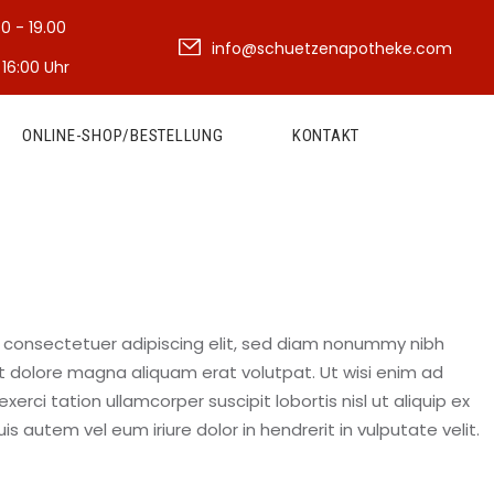
30 - 19.00
info@schuetzenapotheke.com
 16:00 Uhr
ONLINE-SHOP/BESTELLUNG
KONTAKT
 consectetuer adipiscing elit, sed diam nonummy nibh
t dolore magna aliquam erat volutpat. Ut wisi enim ad
erci tation ullamcorper suscipit lobortis nisl ut aliquip ex
autem vel eum iriure dolor in hendrerit in vulputate velit.