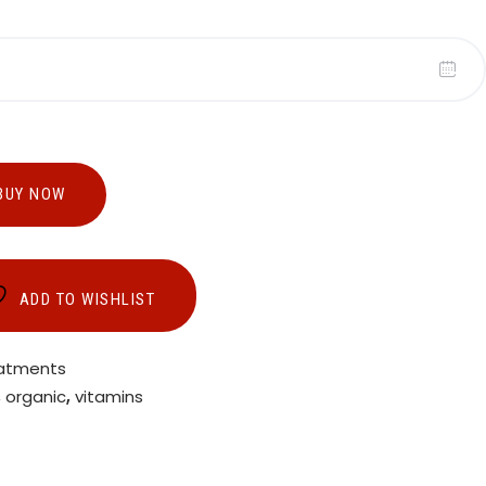
BUY NOW
ADD TO WISHLIST
eatments
,
organic
,
vitamins