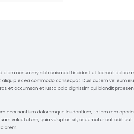
sed diam nonummy nibh euismod tincidunt ut laoreet dolore 
 ut aliquip ex ea commodo consequat. Duis autem vel eum iriur
o eros et accumsan et iusto odio dignissim qui blandit praesen
tatem accusantium doloremque laudantium, totam rem aperiam 
sam voluptatem, quia voluptas sit, aspernatur aut odit aut 
dolorem.