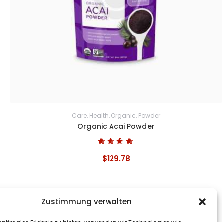
Care
,
Health
,
Organic
,
Powder
Organic Acai Powder
Bewertet mit
$
129
.
78
5.00
von 5
Zustimmung verwalten