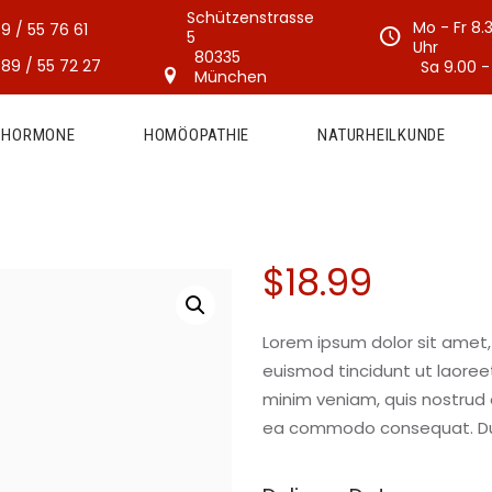
Schützenstrasse
Mo - Fr 8.
9 / 55 76 61
5
Uhr
80335
89 / 55 72 27
Sa 9.00 -
München
E HORMONE
HOMÖOPATHIE
NATURHEILKUNDE
$
18
.
99
Lorem ipsum dolor sit amet,
euismod tincidunt ut laoree
minim veniam, quis nostrud ex
ea commodo consequat. Duis 