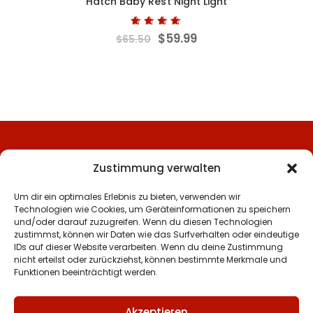
Hatch Baby Rest Night Light
Bewertet mit
$
59
.
99
$
65
.
50
5.00
von 5
Zustimmung verwalten
Um dir ein optimales Erlebnis zu bieten, verwenden wir
Technologien wie Cookies, um Geräteinformationen zu speichern
und/oder darauf zuzugreifen. Wenn du diesen Technologien
zustimmst, können wir Daten wie das Surfverhalten oder eindeutige
IDs auf dieser Website verarbeiten. Wenn du deine Zustimmung
Datenschutz
nicht erteilst oder zurückziehst, können bestimmte Merkmale und
Impressum
Funktionen beeinträchtigt werden.
Akzeptieren