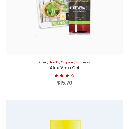
Care
,
Health
,
Organic
,
Vitamins
Aloe Vera Gel
Bewertet
$
15
.
70
mit
4.00
von 5